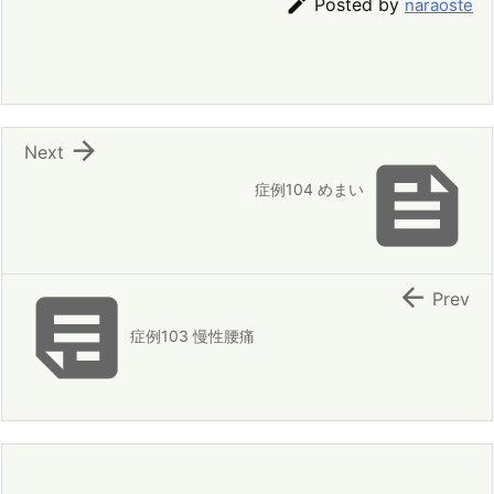

Posted by
naraoste

Next

症例104 めまい


Prev
症例103 慢性腰痛