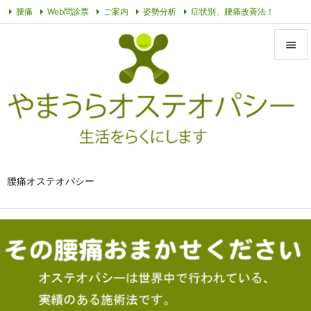
腰痛
Web問診票
ご案内
姿勢分析
症状別、腰痛改善法！
オステオパシーって？
その他動画
プライバシーポリシー
症例


メニュ

サイド

前へ

腰痛オステオパシー
次へ

検索