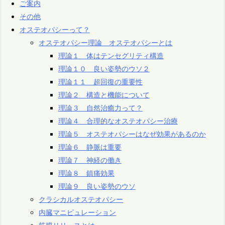
ご案内
その他
オステオパシーって？
オステオパシー理論 オステオパシーとは
理論１ 体はテンセグリティ構造
理論１０ 良い姿勢のウソ２
理論１１ 超回復の重要性
理論２ 構造と機能について
理論３ 自然治癒力って？
理論４ 合理的なオステオパシー治療
理論５ オステオパシーはなぜ効果があるのか
理論６ 静脈は重要
理論７ 神経の働き
理論８ 鎮痛効果
理論９ 良い姿勢のウソ
クラシカルオステオパシー
内臓マニピュレーション