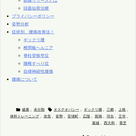
筋膜リリースとは
頭蓋仙骨治療
プライバシーポリシー
姿勢分析
症状別、腰痛改善法！
ギックリ腰
椎間板ヘルニア
脊柱管狭窄症
腰椎すべり症
自律神経性腰痛
腰痛について

健康
,
未分類

オステオパシー
,
ギックリ腰
,
三郷
,
上牧
,
体幹トレーニング
,
奈良
,
姿勢
,
安堵町
,
広陵
,
斑鳩
,
河合
,
王寺
,
葛城
,
西大和
,
香芝