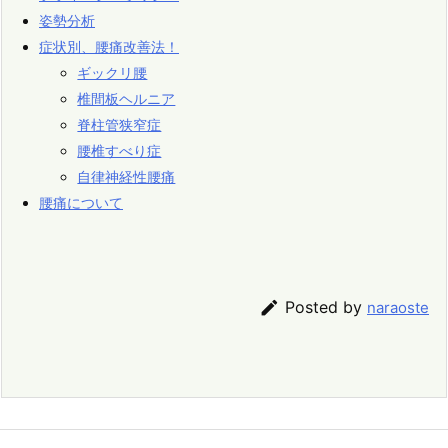
姿勢分析
症状別、腰痛改善法！
ギックリ腰
椎間板ヘルニア
脊柱管狭窄症
腰椎すべり症
自律神経性腰痛
腰痛について

Posted by
naraoste