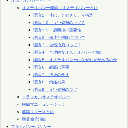
オステオパシーって？
オステオパシー理論 オステオパシーとは
理論１ 体はテンセグリティ構造
理論１０ 良い姿勢のウソ２
理論１１ 超回復の重要性
理論２ 構造と機能について
理論３ 自然治癒力って？
理論４ 合理的なオステオパシー治療
理論５ オステオパシーはなぜ効果があるのか
理論６ 静脈は重要
理論７ 神経の働き
理論８ 鎮痛効果
理論９ 良い姿勢のウソ
クラシカルオステオパシー
内臓マニピュレーション
筋膜リリースとは
頭蓋仙骨治療
プライバシーポリシー