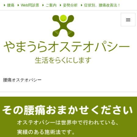
腰痛
Web問診票
ご案内
姿勢分析
症状別、腰痛改善法！
オステオパシーって？
その他動画
プライバシーポリシー
症例


メニュ

サイド

前へ

腰痛オステオパシー
次へ

検索