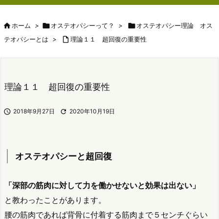

ホーム
>

オステオパシーって？
>

オステオパシー理論 オス
テオパシーとは
>

理論１１ 超回復の重要性
理論１１ 超回復の重要性

2018年9月27日

2020年10月19日
オステオパシーと超回復
「深部の筋肉に対して力を働かせないと効果は出ない」
と教わったことがあります。
腰の筋肉であれば背骨に付着する筋肉まで５センチぐらい