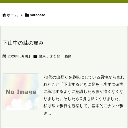

ホーム
>

naraoste
下山中の膝の痛み

2026年5月8日

健康
,
未分類
,
膝痛
70代の山登りを趣味にしている男性から言わ
れたこと
「下山するときに足を一歩ずつ確実
に着地するように意識したら膝が痛くなくな
りました。そしたらО脚も良くなりました」
私は常々歩行を観察して、基本的にナンバ歩
きに ...