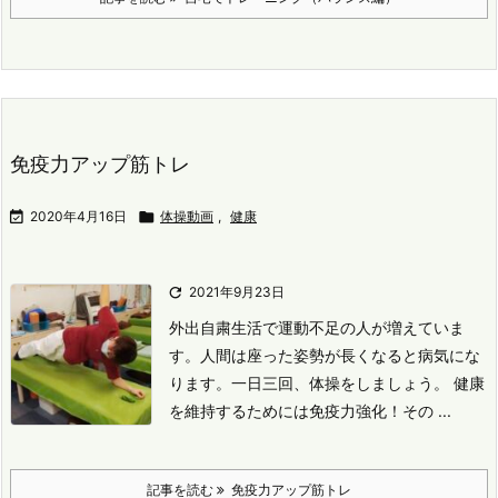
免疫力アップ筋トレ

2020年4月16日

体操動画
,
健康

2021年9月23日
外出自粛生活で運動不足の人が増えていま
す。
人間は座った姿勢が長くなると病気にな
ります。
一日三回、体操をしましょう。
健康
を維持するためには免疫力強化！
その ...
記事を読む
免疫力アップ筋トレ