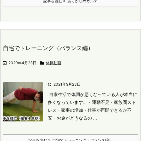
記事を読む
あらかじめカルテ
自宅でトレーニング（バランス編）

2020年4月23日

体操動画

2021年9月23日
自粛生活で体調が悪くなっている人が本当に
多くなっています。
・運動不足
・家族間スト
レス
・家事の増加
・仕事が再開できるか不
安
・お金がどうなるの ...
記事を読む
自宅でトレーニング（バランス編）