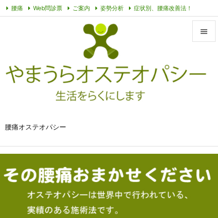
腰痛
Web問診票
ご案内
姿勢分析
症状別、腰痛改善法！
オステオパシーって？
その他動画
プライバシーポリシー
症例


メニュ

サイド

前へ

腰痛オステオパシー
次へ

検索