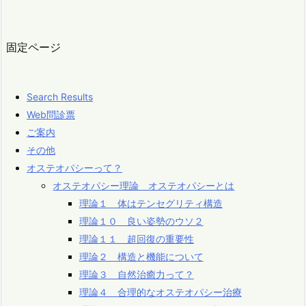
固定ページ
Search Results
Web問診票
ご案内
その他
オステオパシーって？
オステオパシー理論 オステオパシーとは
理論１ 体はテンセグリティ構造
理論１０ 良い姿勢のウソ２
理論１１ 超回復の重要性
理論２ 構造と機能について
理論３ 自然治癒力って？
理論４ 合理的なオステオパシー治療