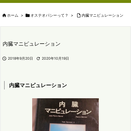

ホーム
>

オステオパシーって？
>

内臓マニピュレーション
内臓マニピュレーション

2018年9月20日

2020年10月19日
内臓マニピュレーション