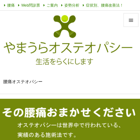
腰痛
Web問診票
ご案内
姿勢分析
症状別、腰痛改善法！
オステオパシーって？
その他動画
プライバシーポリシー
症例


メニュ

サイド

前へ

腰痛オステオパシー
次へ

検索