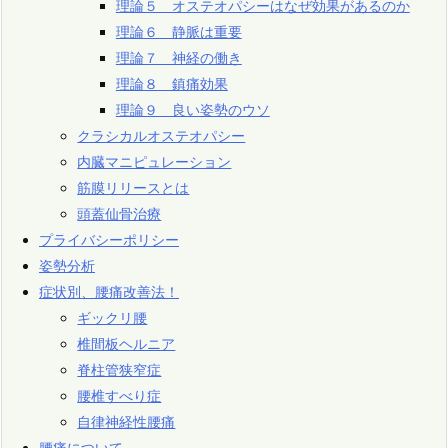
理論５ オステオパシーはなぜ効果があるのか
理論６ 静脈は重要
理論７ 神経の働き
理論８ 鎮痛効果
理論９ 良い姿勢のウソ
クラシカルオステオパシー
内臓マニピュレーション
筋膜リリースとは
頭蓋仙骨治療
プライバシーポリシー
姿勢分析
症状別、腰痛改善法！
ギックリ腰
椎間板ヘルニア
脊柱管狭窄症
腰椎すべり症
自律神経性腰痛
腰痛について