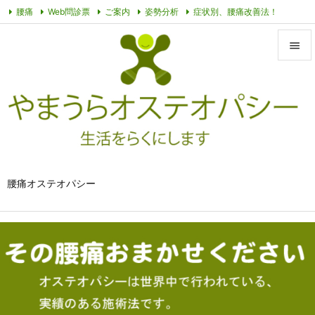
腰痛
Web問診票
ご案内
姿勢分析
症状別、腰痛改善法！
オステオパシーって？
その他動画
プライバシーポリシー
症例


メニュ

サイド

前へ

腰痛オステオパシー
次へ

検索