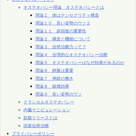
オステオパシー理論 オステオパシーとは
理論１ 体はテンセグリティ構造
理論１０ 良い姿勢のウソ２
理論１１ 超回復の重要性
理論２ 構造と機能について
理論３ 自然治癒力って？
理論４ 合理的なオステオパシー治療
理論５ オステオパシーはなぜ効果があるのか
理論６ 静脈は重要
理論７ 神経の働き
理論８ 鎮痛効果
理論９ 良い姿勢のウソ
クラシカルオステオパシー
内臓マニピュレーション
筋膜リリースとは
頭蓋仙骨治療
プライバシーポリシー