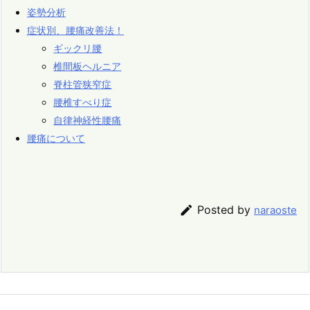
姿勢分析
症状別、腰痛改善法！
ギックリ腰
椎間板ヘルニア
脊柱管狭窄症
腰椎すべり症
自律神経性腰痛
腰痛について

Posted by
naraoste