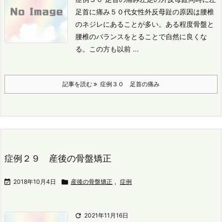
足首に痛み
５０代女性
外反母趾の原因は腰椎
のネジレにあることが多い。
ある程度骨盤と
腰椎のバランスをとることで自然に良くな
る。
この方も以前 ...
記事を読む
症例３０ 足首の痛み
症例２９ 産後の骨盤矯正

2018年10月4日

産後の骨盤矯正
,
症例

2021年11月16日