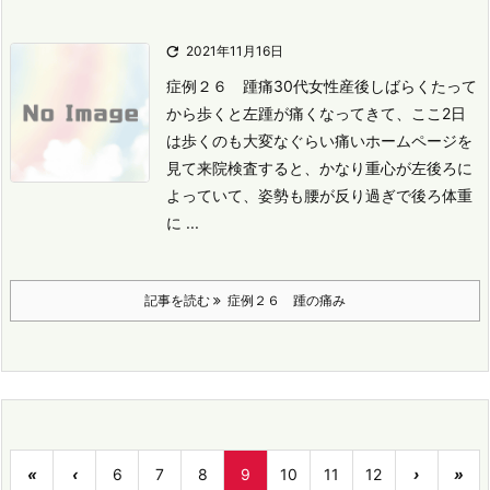

2021年11月16日
症例２６ 踵痛
30代女性
産後しばらくたって
から歩くと左踵が痛くなってきて、ここ2日
は歩くのも大変なぐらい痛い
ホームページを
見て来院
検査すると、かなり重心が左後ろに
よっていて、姿勢も腰が反り過ぎで後ろ体重
に ...
記事を読む
症例２６ 踵の痛み
«
‹
6
7
8
9
10
11
12
›
»