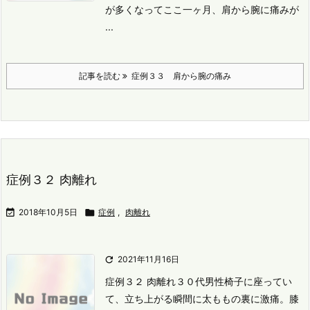
が多くなってここ一ヶ月、肩から腕に痛みが
...
記事を読む
症例３３ 肩から腕の痛み
症例３２ 肉離れ

2018年10月5日

症例
,
肉離れ

2021年11月16日
症例３２ 肉離れ
３０代男性
椅子に座ってい
て、立ち上がる瞬間に太ももの裏に激痛。
膝