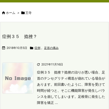

ホーム
>

王寺
症例３５ 捻挫？

2018年10月5日

症例
,
足首の痛み

2021年11月16日
症例３５ 捻挫？
捻挫の治りが悪い場合、足
首のテンセグリティ構造が崩れている場合が
あります。
前回書いたように、障害を受けて
時間が経つと、そこに機能障害が発生しバラ
ンスを崩してしまいます。
足根骨に発生した
障害を矯正 ...