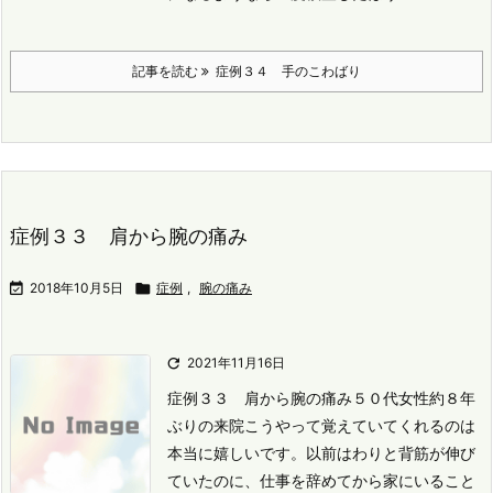
記事を読む
症例３４ 手のこわばり
症例３３ 肩から腕の痛み

2018年10月5日

症例
,
腕の痛み

2021年11月16日
症例３３ 肩から腕の痛み
５０代女性
約８年
ぶりの来院
こうやって覚えていてくれるのは
本当に嬉しいです。
以前はわりと背筋が伸び
ていたのに、仕事を辞めてから家にいること