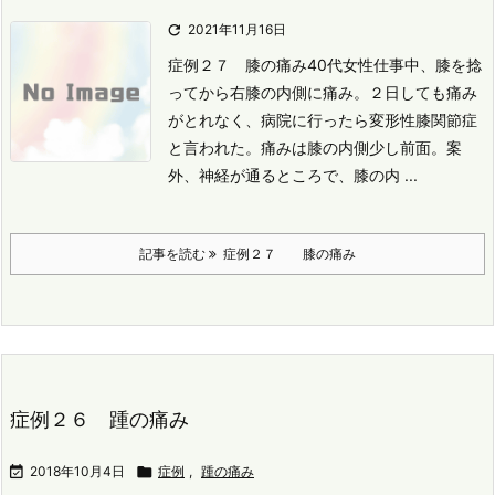

2021年11月16日
症例２７ 膝の痛み
40代女性
仕事中、膝を捻
ってから右膝の内側に痛み。
２日しても痛み
がとれなく、病院に行ったら変形性膝関節症
と言われた。
痛みは膝の内側少し前面。
案
外、神経が通るところで、膝の内 ...
記事を読む
症例２７ 膝の痛み
症例２６ 踵の痛み

2018年10月4日

症例
,
踵の痛み