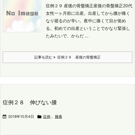
症例２９ 産後の骨盤矯正
産後の骨盤矯正
20代
女性
一ヶ月前に出産。
出産してから腰が痛く
なり寝るのが辛い。
夜中に痛くて目が覚め
る。
初めての出産ということでかなり緊張し
たみたいで、からだ ...
記事を読む
症例２９ 産後の骨盤矯正
症例２８ 伸びない膝

2018年10月4日

症例
,
膝痛