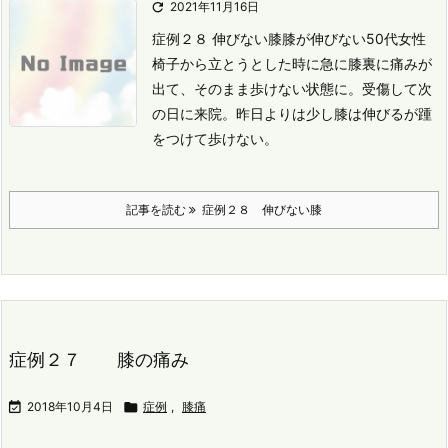

2021年11月16日
症例２８ 伸びない膝
膝が伸びない
50代女性
椅子から立とうとした時に急に膝裏に痛みが
出て、そのまま歩けない状態に。
受傷して次
の日に来院。
昨日よりは少し膝は伸びるが踵
をつけて歩けない。
記事を読む
症例２８ 伸びない膝
症例２７ 膝の痛み

2018年10月4日

症例
,
膝痛