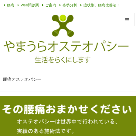
腰痛
Web問診票
ご案内
姿勢分析
症状別、腰痛改善法！
オステオパシーって？
その他動画
プライバシーポリシー
症例


メニュ

サイド

前へ

腰痛オステオパシー
次へ

検索