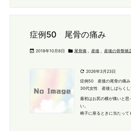
症例50 尾骨の痛み

2018年10月8日

尾骨痛
,
産後
,
産後の骨盤矯

2026年3月23日
症例50 産後の尾骨の痛み
30代女性 産後しばらく
最初はお尻の横が痛いと思
い。
椅子に座るときに当たっても