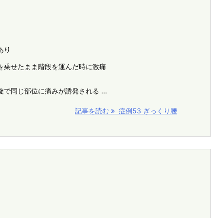
あり
を乗せたまま階段を運んだ時に激痛
で同じ部位に痛みが誘発される ...
記事を読む
症例53 ぎっくり腰