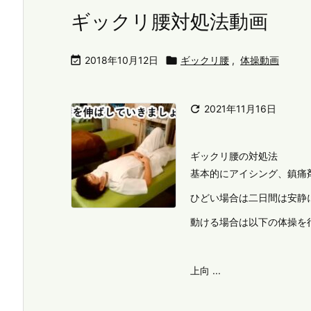
ギックリ腰対処法動画

2018年10月12日

ギックリ腰
,
体操動画

2021年11月16日
ギックリ腰の対処法
基本的にアイシング、鎮痛
ひどい場合は二日間は安静
動ける場合は以下の体操を
上向 ...