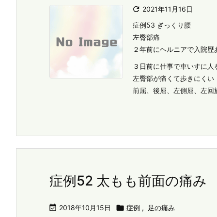

2021年11月16日
症例53 ぎっくり腰
左臀部痛
２年前にヘルニアで入院歴
３日前に仕事で車いすに人
左臀部が痛くて歩きにくい
前屈、後屈、左側屈、左回旋
症例52 太もも前面の痛み

2018年10月15日

症例
,
足の痛み