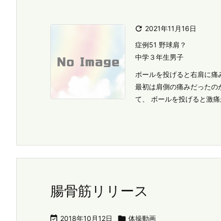

2021年11月16日
症例51 野球肩？
中学３年生男子
ボールを投げると右肩に痛
最初は肩側の痛みだったの
て、 ボールを投げると激
腸骨筋リリース

2018年10月12日

体操動画