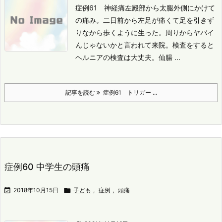
症例61 神経痛
左殿部から太腿外側にかけて
の痛み。
二日前から左足が痛くて足を引きず
りなから歩くように生った。
周りからヤバイ
んじゃないかと言われて来院。
検査をすると
ヘルニアの検査は大丈夫。
仙腸 ...
記事を読む
症例61 トリガー ...
症例60 中学生の頭痛

2018年10月15日

子ども
,
症例
,
頭痛