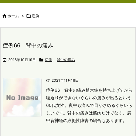

ホーム
>

症例
症例66 背中の痛み

2018年10月19日

症例
,
背中の痛み

2021年11月16日
症例66 背中の痛み
植木鉢を持ち上げてから
寝返りができないぐらいの痛みが出るという
60代女性。
夜中も痛みで目がさめるぐらいら
しいです。
背中の痛みは筋肉だけでなく、肩
甲背神経の絞扼性障害の場合もあります。