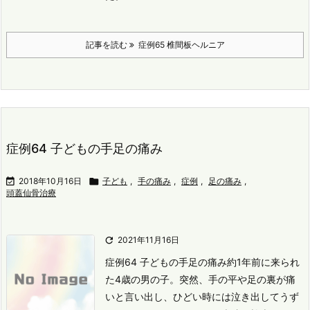
記事を読む
症例65 椎間板ヘルニア
症例64 子どもの手足の痛み

2018年10月16日

子ども
,
手の痛み
,
症例
,
足の痛み
,
頭蓋仙骨治療

2021年11月16日
症例64 子どもの手足の痛み
約1年前に来られ
た4歳の男の子。
突然、手の平や足の裏が痛
いと言い出し、ひどい時には泣き出してうず