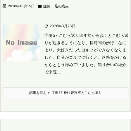

2018年10月15日

症例
,
足の痛み

2026年3月23日
症例57 こむら返り
四年前から歩くとこむら返
りが起きるようになり、長時間の歩行、なに
より、大好きだったゴルフができなくなりま
した。
自分がゴルフに行くと、迷惑をかける
からともう諦めていました。
知り合いの紹介
で来院 ...
記事を読む
症例57 脊柱管狭窄とこむら返り