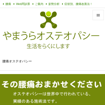
腰痛
Web問診票
ご案内
姿勢分析
症状別、腰痛改善法！
オステオパシーって？
その他動画
プライバシーポリシー
症例


メニュ

サイド

前へ

腰痛オステオパシー
次へ

検索