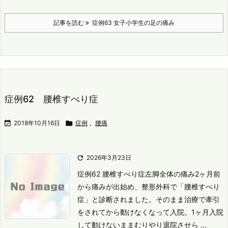
記事を読む
症例63 女子小学生の足の痛み
症例62 腰椎すべり症

2018年10月16日

症例
,
腰痛

2026年3月23日
症例62 腰椎すべり症
左脚全体の痛み
2ヶ月前
から痛みが出始め、整形外科で「腰椎すべり
症」と診断されました。
そのまま治療で牽引
をされてから動けなくなって入院。
1ヶ月入院
して動けないままむりやり退院させら ...