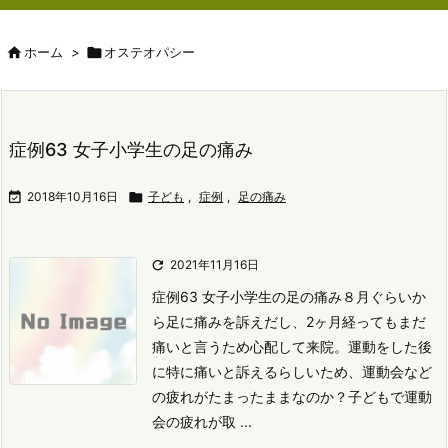

ホーム
>

オステオパシー
症例63 女子小学生の足の痛み

2018年10月16日

子ども
,
症例
,
足の痛み

2021年11月16日
症例63 女子小学生の足の痛み
８月ぐらいか
ら足に痛みを訴えだし、2ヶ月経ってもまだ
痛いと言うため心配して来院。
運動をした後
に特に痛いと訴えるらしいため、運動会など
の疲れがたまったままなのか？
子どもで運動
会の疲れが取 ...