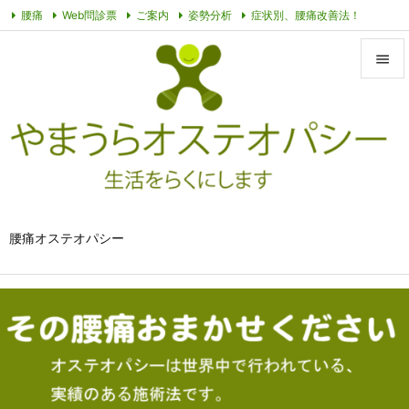
腰痛
Web問診票
ご案内
姿勢分析
症状別、腰痛改善法！
オステオパシーって？
その他動画
プライバシーポリシー
症例


メニュ

サイド

前へ

腰痛オステオパシー
次へ

検索