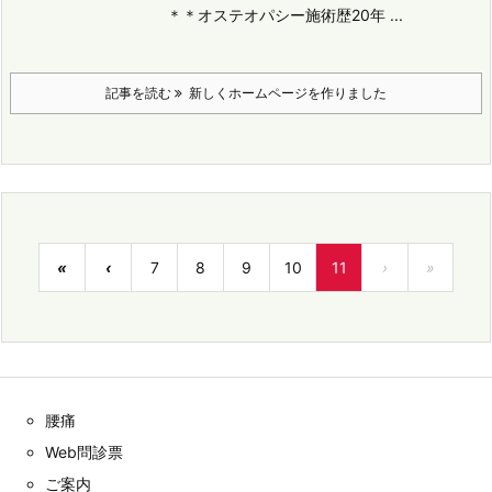
＊＊オステオパシー施術歴20年 ...
記事を読む
新しくホームページを作りました
«
‹
7
8
9
10
11
›
»
腰痛
Web問診票
ご案内