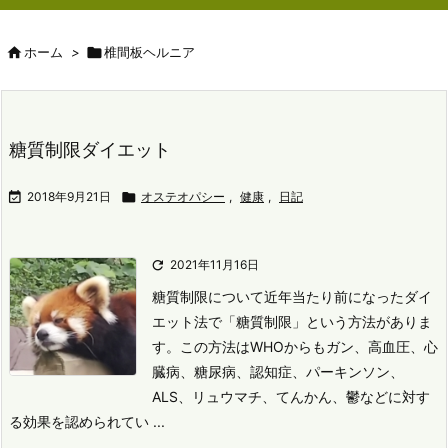

ホーム
>

椎間板ヘルニア
糖質制限ダイエット

2018年9月21日

オステオパシー
,
健康
,
日記

2021年11月16日
糖質制限について
近年当たり前になったダイ
エット法で「糖質制限」という方法がありま
す。
この方法はWHOからもガン、高血圧、心
臓病、糖尿病、認知症、パーキンソン、
ALS、リュウマチ、てんかん、鬱などに対す
る効果を認められてい ...