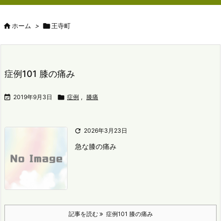

ホーム
>

王寺町
症例101 膝の痛み

2019年9月3日

症例
,
膝痛

2026年3月23日
急な膝の痛み
記事を読む
症例101 膝の痛み