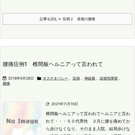
記事を読む
症例２ 産後の腰痛
腰痛症例1 椎間板ヘルニアって言われて

2018年9月28日

オステオパシー
,
症例
,
神経痛
,
絞扼性障害
,
腰痛

2021年11月16日
椎間板ヘルニアって言われて
ヘルニアと言わ
れて・・・
５０代男性 ３月に腰を痛めてか
ら歩けなくなり、そのまま入院。
結局歩けな