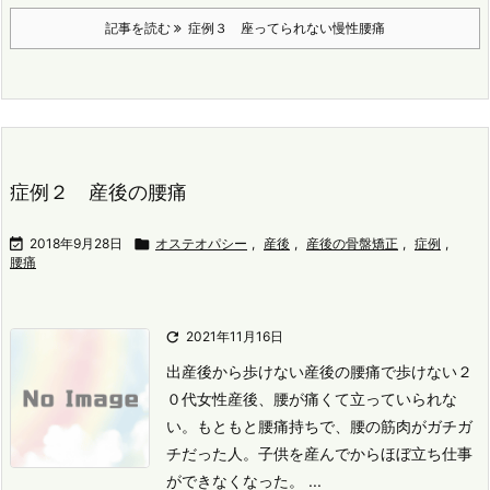
記事を読む
症例３ 座ってられない慢性腰痛
症例２ 産後の腰痛

2018年9月28日

オステオパシー
,
産後
,
産後の骨盤矯正
,
症例
,
腰痛

2021年11月16日
出産後から歩けない
産後の腰痛で歩けない
２
０代女性
産後、腰が痛くて立っていられな
い。
もともと腰痛持ちで、腰の筋肉がガチガ
チだった人。
子供を産んでからほぼ立ち仕事
ができなくなった。
...