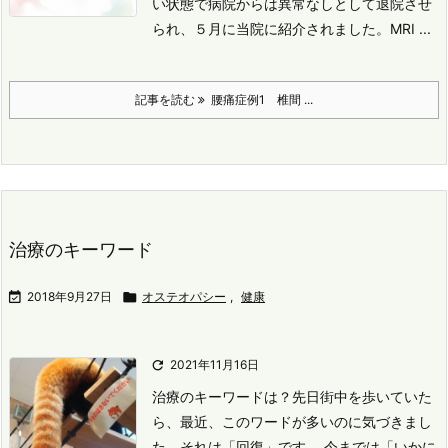
い状態で病院からは異常なしとして退院させ
られ、５月に当院に紹介されました。
MRI ...
記事を読む
腰痛症例1 椎間 ...
治療のキーワード

2018年9月27日

オステオパシー
,
健康

2021年11月16日
治療のキーワードは？
先日街中を歩いていた
ら、最近、このワードが多いのに気づきまし
た。
それは「回復」です。
今までは「いかに