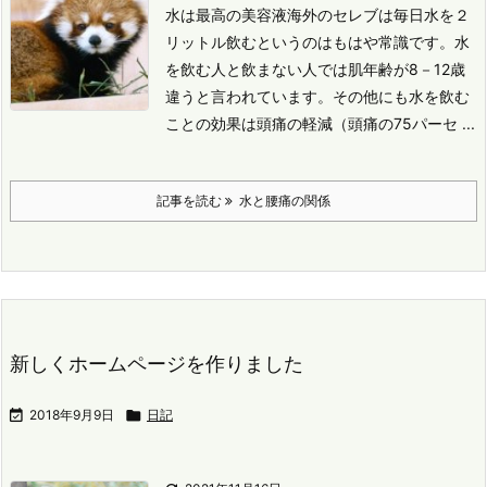
水は最高の美容液
海外のセレブは毎日水を２
リットル飲むというのはもはや常識です。
水
を飲む人と飲まない人では肌年齢が8－12歳
違うと言われています。
その他にも水を飲む
ことの効果は
頭痛の軽減（頭痛の75パーセ ...
記事を読む
水と腰痛の関係
新しくホームページを作りました

2018年9月9日

日記