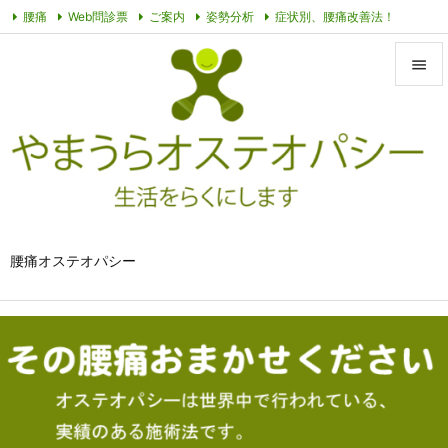
腰痛
Web問診票
ご案内
姿勢分析
症状別、腰痛改善法！
オステオパシーって？
その他動画
プライバシーポリシー
症例


メニュ

サイド

前へ

腰痛オステオパシー
次へ

検索