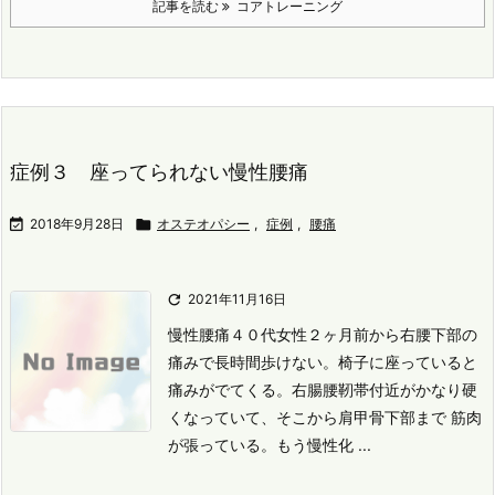
記事を読む
コアトレーニング
症例３ 座ってられない慢性腰痛

2018年9月28日

オステオパシー
,
症例
,
腰痛

2021年11月16日
慢性腰痛
４０代女性
２ヶ月前から右腰下部の
痛みで長時間歩けない。
椅子に座っていると
痛みがでてくる。
右腸腰靭帯付近がかなり硬
くなっていて、そこから肩甲骨下部まで 筋肉
が張っている。
もう慢性化 ...