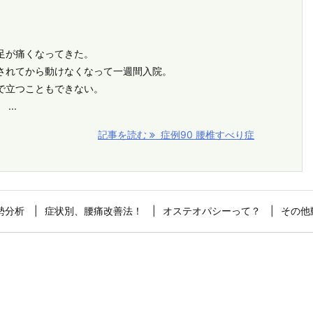
足が痛くなってきた。
されてから動けなくなって一週間入院。
で立つこともできない。
...
記事を読む
症例90 腰椎すべり症
勢分析
症状別、腰痛改善法！
オステオパシーって？
その他