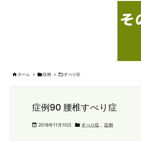

ホーム
>

症例
>

すべり症
症例90 腰椎すべり症

2018年11月10日

すべり症
,
症例