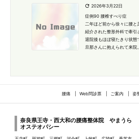

2026年3月22日
症例90 腰椎すべり症
二年ほど前から徐々に腰と
紹介された整形外科で牽引
退院後もほぼ寝たきり状態
旦那さんに抱えられて来院。 
腰痛
Web問診票
ご案内
姿
奈良県王寺・西大和の腰痛整体院 やまうら
オステオパシー
王寺町 斑鳩町 三郷町 河合町 上牧町 広陵町 香芝市